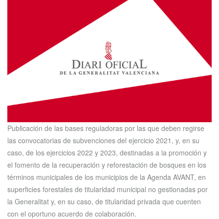
Publicación de las bases reguladoras por las que deben regirse
las convocatorias de subvenciones del ejercicio 2021, y, en su
caso, de los ejercicios 2022 y 2023, destinadas a la promoción y
el fomento de la recuperación y reforestación de bosques en los
términos municipales de los municipios de la Agenda AVANT, en
superficies forestales de titularidad municipal no gestionadas por
la Generalitat y, en su caso, de titularidad privada que cuenten
con el oportuno acuerdo de colaboración.