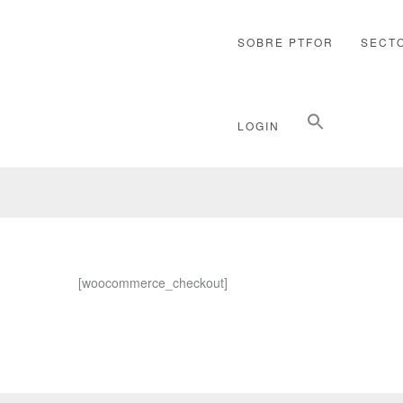
SOBRE PTFOR
SECT
Buscar:
LOGIN
Botón de búsqueda
CHECKOUT
[woocommerce_checkout]