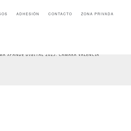
SOS
ADHESIÓN
CONTACTO
ZONA PRIVADA
OCATORIAS PTFOR
A XPANDE DIGITAL 2025. CÁMARA VALENCIA