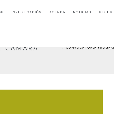
OR
INVESTIGACIÓN
AGENDA
NOTICIAS
RECUR
GRAMA
PTFOR
ALERTAS DE CONV
5. CÁMARA
CONVOCATORIA PROGRAM