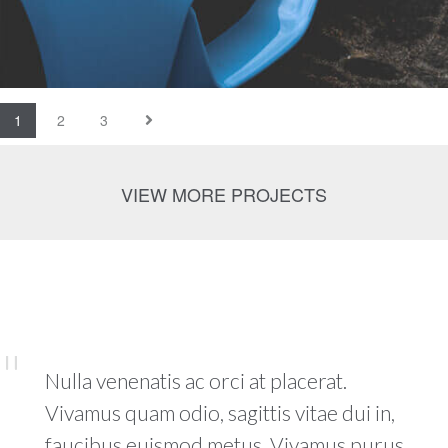
1
2
3
VIEW MORE PROJECTS
Nulla venenatis ac orci at placerat.
Vivamus quam odio, sagittis vitae dui in,
faucibus euismod metus. Vivamus purus