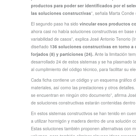
productos para poder ser identificados por el sele
las soluciones constructivas
”, señala Marta Conde 
El segundo paso ha sido
vincular esos productos co
ahora casi no había soluciones constructivas en base 
variabilidad de casos”, explica José Antonio Tenorio (
diseñado
136 soluciones constructivas en torno a 
forjados (8) y particiones (24).
Ante la limitación te
desarrollado 24 de estos sistemas y se ha plasmado la
al cumplimiento del código técnico, para facilitar su ele
Cada ficha contiene un código y un esquema gráfico de 
materiales, así como las prestaciones y otros detalles
se encuentran en ningún otro documento”, afirma José A
de soluciones constructivas estarán contenidas dentro 
En estos sistemas constructivos se han tenido en cue
a utilizar hormigón y madera dentro de una solución co
Estas soluciones también proponen alternativas con 
volumen, pero también eliminar algunas ideas preconc