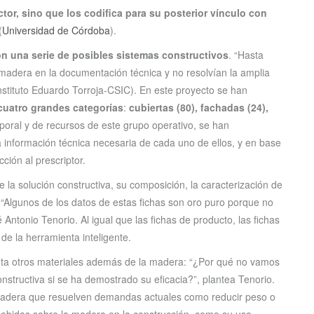
ctor, sino que los codifica para su posterior vínculo con
(
Universidad de Córdoba
).
n una serie de posibles sistemas constructivos
. “Hasta
madera en la documentación técnica y no resolvían la amplia
Instituto Eduardo Torroja-CSIC). En este proyecto se han
cuatro grandes categorías
:
cubiertas (80), fachadas (24),
mporal y de recursos de este grupo operativo, se han
 información técnica necesaria de cada uno de ellos, y en base
cción al prescriptor.
la solución constructiva, su composición, la caracterización de
. “Algunos de los datos de estas fichas son oro puro porque no
ntonio Tenorio. Al igual que las fichas de producto, las fichas
de la herramienta inteligente.
nta otros materiales además de la madera: “¿Por qué no vamos
nstructiva si se ha demostrado su eficacia?”, plantea Tenorio.
madera que resuelven demandas actuales como reducir peso o
ebidas sobre la madera en la construcción, como su uso