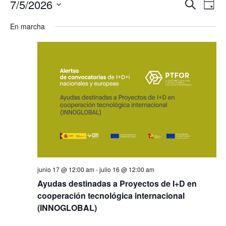
Naveg
7/5/2026
Na
Buscar
Día
de
Seleccionar
de
En marcha
fecha.
búsqu
vis
y
de
vistas
Ev
de
Evento
junio 17 @ 12:00 am
-
julio 16 @ 12:00 am
Ayudas destinadas a Proyectos de I+D en
cooperación tecnológica internacional
(INNOGLOBAL)