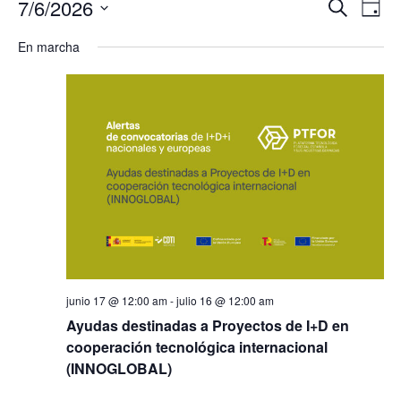
Naveg
7/6/2026
Na
Buscar
Día
de
Seleccionar
de
En marcha
fecha.
búsqu
vis
y
de
vistas
Ev
de
Evento
junio 17 @ 12:00 am
-
julio 16 @ 12:00 am
Ayudas destinadas a Proyectos de I+D en
cooperación tecnológica internacional
(INNOGLOBAL)