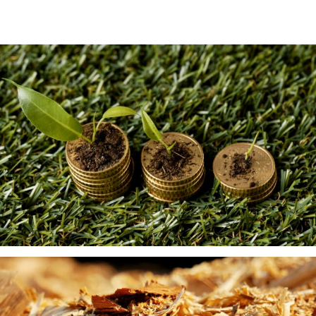
LA BIOECONOMÍA SITÚA AL SECTOR FORESTAL
COMO EJE ESTRATÉGICO DE LA
TRANSFORMACIÓN HACIA UNA ECONOMÍA
SOSTENIBLE
LA BIOMASA FORESTAL REFUERZA SU PAPEL
COMO ALIADA EN LA PREVENCIÓN DE
INCENDIOS Y LA DESCARBONIZACIÓN DE LOS