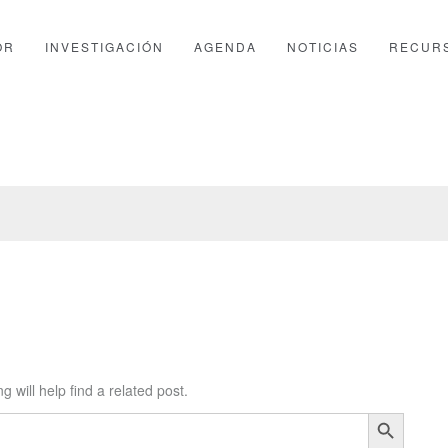
OR
INVESTIGACIÓN
AGENDA
NOTICIAS
RECUR
PTFOR
ZONA PRIVADA
 will help find a related post.
Botón de búsqueda