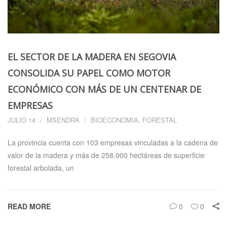
EL SECTOR DE LA MADERA EN SEGOVIA
CONSOLIDA SU PAPEL COMO MOTOR
ECONÓMICO CON MÁS DE UN CENTENAR DE
EMPRESAS
JULIO 14
MSENDRA
BIOECONOMIA
,
FORESTAL
La provincia cuenta con 103 empresas vinculadas a la cadena de
valor de la madera y más de 258.000 hectáreas de superficie
forestal arbolada, un
READ MORE
0
0